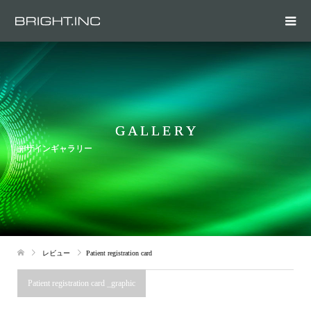
G A L L E R Y
デザインギャラリー
レビュー
Patient registration card
Patient registration card _graphic