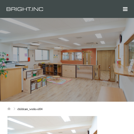
childcare_works-sl04